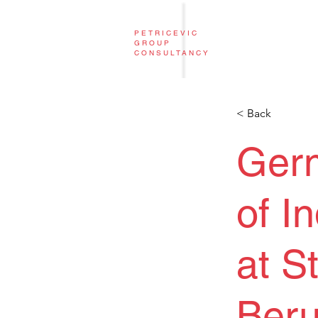
PETRICEVIC
GROUP
CONSULTANCY
< Back
Ger
of I
at S
Beru