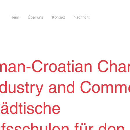
Heim
Über uns
Kontakt
Nachricht
man-Croatian Cha
ndustry and Comm
tädtische
fsschulen für den