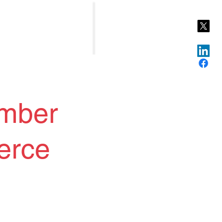
mber
erce