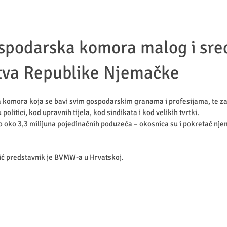
spodarska komora malog i sre
tva Republike Njemačke
a komora koja se bavi svim gospodarskim granama i profesijama, te z
politici, kod upravnih tijela, kod sindikata i kod velikih tvrtki.
 oko 3,3 milijuna pojedinačnih poduzeća – okosnica su i pokretač nj
ić predstavnik je BVMW-a u Hrvatskoj.