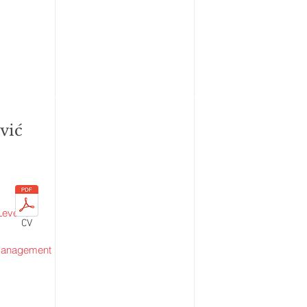
vić
Level C
CV
 Management