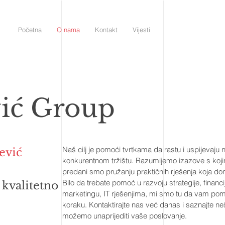
Početna
O nama
Kontakt
Vijesti
vić Group
Naš cilj je pomoći tvrtkama da rastu i uspijevaj
ević
konkurentnom tržištu. Razumijemo izazove s koji
predani smo pružanju praktičnih rješenja koja don
Bilo da trebate pomoć u razvoju strategije, financi
 kvalitetno
marketingu, IT rješenjima, mi smo tu da vam 
koraku. Kontaktirajte nas već danas i saznajte n
možemo unaprijediti vaše poslovanje.