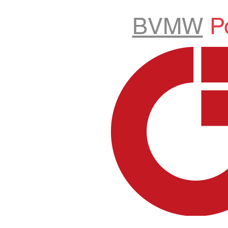
BVMW
P