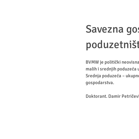
Savezna go
poduzetniš
BVMW je politički neovisn
malih i srednjih poduzeća u 
Srednja poduzeća – ukupno
gospodarstva.
Doktorant. Damir Petričev