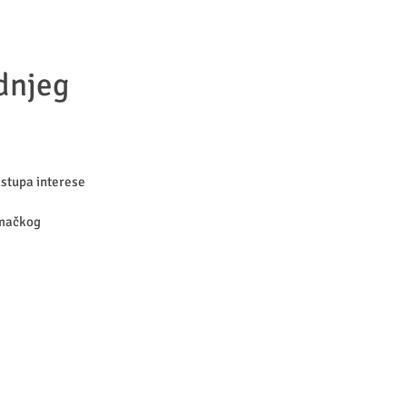
dnjeg
astupa interese
emačkog