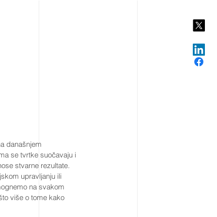
u na današnjem
ma se tvrtke suočavaju i
ose stvarne rezultate.
jskom upravljanju ili
pomognemo na svakom
ešto više o tome kako